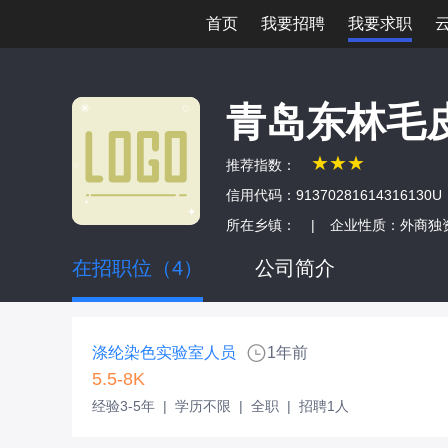
首页
我要招聘
我要求职
青岛东林毛
★★★
推荐指数：
信用代码：91370281614316130U
所在乡镇：
|
企业性质：外商独
在招职位（4）
公司简介
涤纶染色实验室人员
1年前
5.5-8K
经验3-5年
|
学历不限
|
全职
|
招聘1人