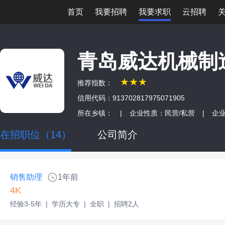
首页
我要招聘
我要求职
云招聘
青岛威达机械制
★★★
推荐指数：
信用代码：913702817975071905
所在乡镇：
|
企业性质：民营/私营
|
企业
在招职位（14）
公司简介
销售助理
1年前
4K
经验3-5年
|
学历大专
|
全职
|
招聘2人