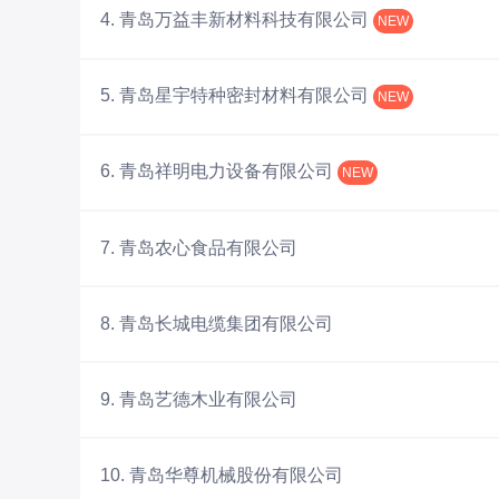
4. 青岛万益丰新材料科技有限公司
NEW
5. 青岛星宇特种密封材料有限公司
NEW
6. 青岛祥明电力设备有限公司
NEW
7. 青岛农心食品有限公司
8. 青岛长城电缆集团有限公司
9. 青岛艺德木业有限公司
10. 青岛华尊机械股份有限公司