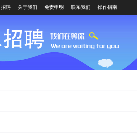
云招聘
关于我们
免责申明
联系我们
操作指南