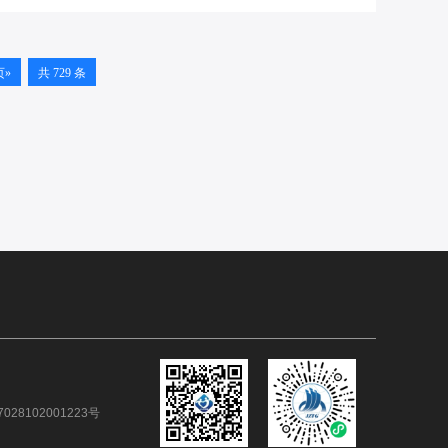
»
共 729 条
028102001223号