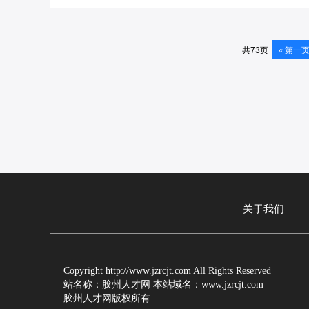
共73页
« 第一
关于我们
Copyright http://www.jzrcjt.com All Rights Reserved
站名称：胶州人才网 本站域名：www.jzrcjt.com
胶州人才网版权所有