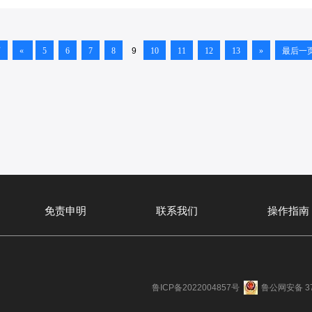
9
页
«
5
6
7
8
10
11
12
13
»
最后一页
免责申明
联系我们
操作指南
鲁ICP备2022004857号
鲁公网安备 37