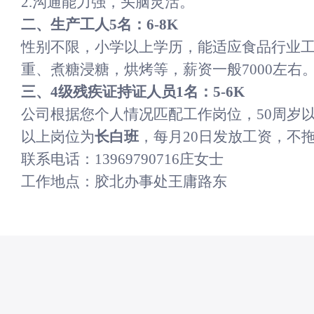
2.沟通能力强，头脑灵活。
二、
生产工人
5名：6-8K
性别不限，小学以上学历，能适应食品行业
重、煮糖浸糖，烘烤等，薪资一般7000左右
三、
4级残疾证持证人员1名：5-6K
公司根据您个人情况匹配工作岗位，
50周岁
以上岗位为
长白班
，每月
20日发放工资，不
联系电话：
13969790716庄女士
工作地点：胶北办事处王庸路东