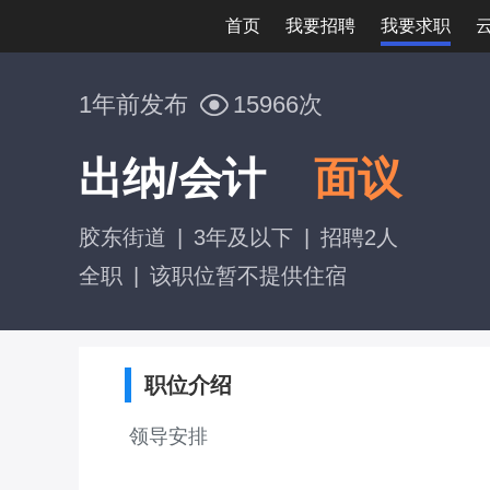
首页
我要招聘
我要求职
1年前发布
15966次
出纳/会计
面议
胶东街道
|
3年及以下
|
招聘2人
全职
|
该职位暂不提供住宿
职位介绍
领导安排